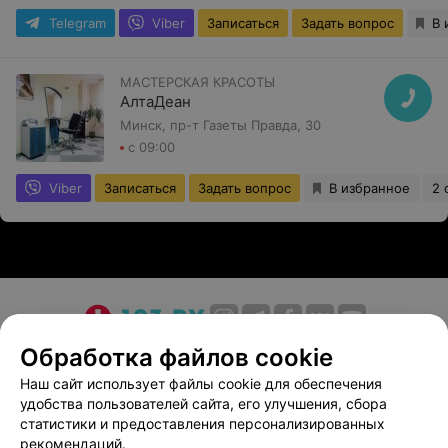
Telegram
Viber
Записаться
Задать вопрос
В 
МАСТЕРСКАЯ КРАСОТЫ
АлтаДеан
Минск, пр-т Газеты Правда, 30
с 09:00
Viber
Записаться
Задать вопрос
В избранное
2 
О проекте
Новости проекта
Размещение рекламы
Обработка файлов cookie
Медицинский маркетинг
Публичный договор
Наш сайт использует файлы cookie для обеспечения
удобства пользователей сайта, его улучшения, сбора
Пользовательское соглашение
Способы оплаты
статистики и предоставления персонализированных
Вакансии
Партнеры
рекомендаций.